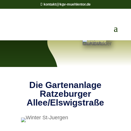
kontakt@kgv-muehlentor.de
Die Gartenanlage
Ratzeburger
Allee/Elswigstraße